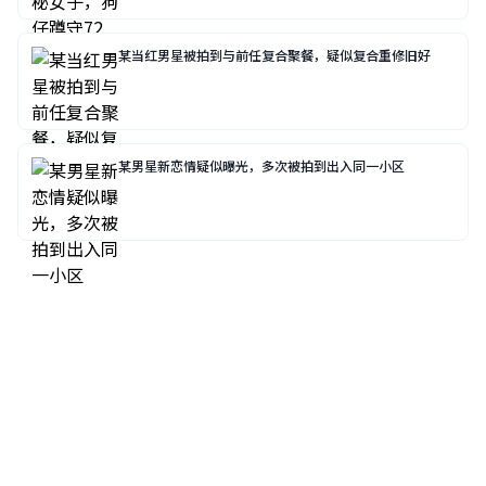
某当红男星被拍到与前任复合聚餐，疑似复合重修旧好
某男星新恋情疑似曝光，多次被拍到出入同一小区