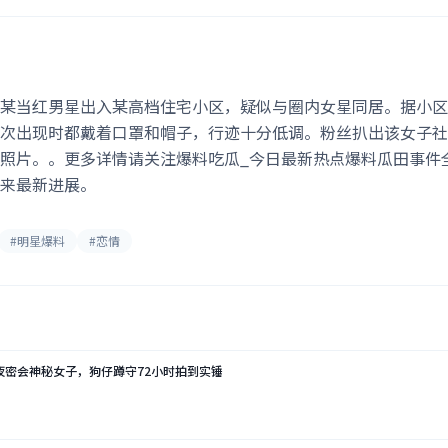
某当红男星出入某高档住宅小区，疑似与圈内女星同居。据小区
次出现时都戴着口罩和帽子，行迹十分低调。粉丝扒出该女子社
照片。。更多详情请关注爆料吃瓜_今日最新热点爆料瓜田事件
来最新进展。
#明星爆料
#恋情
夜密会神秘女子，狗仔蹲守72小时拍到实锤