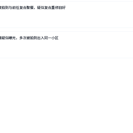
被拍到与前任复合聚餐，疑似复合重修旧好
情疑似曝光，多次被拍到出入同一小区