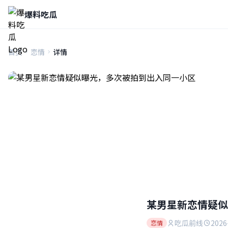
爆料吃瓜
首页
恋情
详情
某男星新恋情疑似
吃瓜前线
2026
恋情