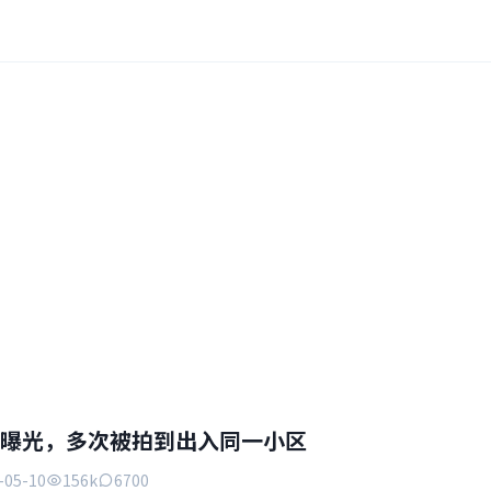
曝光，多次被拍到出入同一小区
-05-10
156k
6700