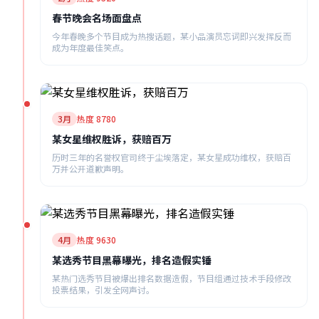
春节晚会名场面盘点
今年春晚多个节目成为热搜话题，某小品演员忘词即兴发挥反而
成为年度最佳笑点。
3月
热度 8780
某女星维权胜诉，获赔百万
历时三年的名誉权官司终于尘埃落定，某女星成功维权，获赔百
万并公开道歉声明。
4月
热度 9630
某选秀节目黑幕曝光，排名造假实锤
某热门选秀节目被爆出排名数据造假，节目组通过技术手段修改
投票结果，引发全网声讨。